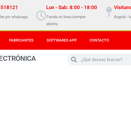
5518121
Lun - Sab: 8:00 - 18:00
Visitan
ibe por whatsapp
Tienda en linea siempre
Bogotá - 
abierta.
FABRICANTES
SOFTWARES APP
CONTACTO
Buscar
Buscar
E
C
T
R
Ó
N
I
C
A