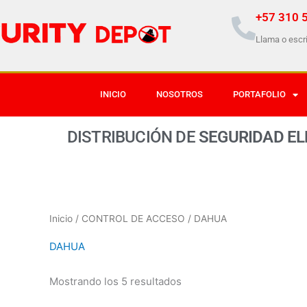
Ir
+57 310 
al
Llama o escr
contenido
INICIO
NOSOTROS
PORTAFOLIO
DISTRIBUCIÓN DE
S
E
G
U
R
I
D
A
D
E
L
Inicio
/
CONTROL DE ACCESO
/ DAHUA
DAHUA
Mostrando los 5 resultados