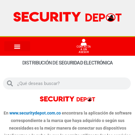
Ir
al
contenido
CONTACTA
A UN
ASESOR
DISTRIBUCIÓN DE
S
E
G
U
R
I
D
A
D
E
L
E
C
T
R
Ó
N
I
C
A
Buscar
Buscar
En
www.securitydepot.com.co
encontrara la aplicación de software
correspondiente a la marca que haya adquirido o según sus
necesidades es la mejor manera de conectar sus dispositivos