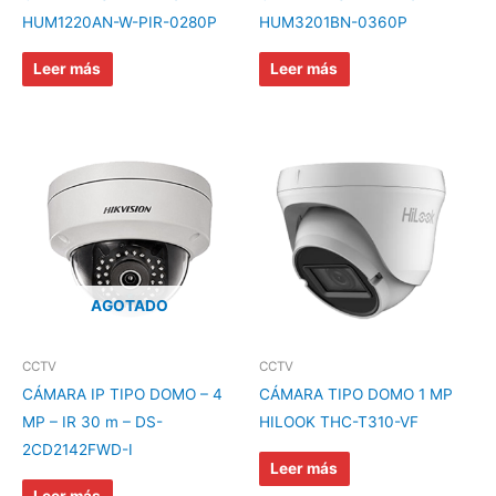
HUM1220AN-W-PIR-0280P
HUM3201BN-0360P
Leer más
Leer más
AGOTADO
CCTV
CCTV
CÁMARA IP TIPO DOMO – 4
CÁMARA TIPO DOMO 1 MP
MP – IR 30 m – DS-
HILOOK THC-T310-VF
2CD2142FWD-I
Leer más
Leer más