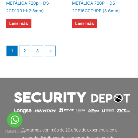
METÁLICA 720p – DS-
METÁLICA 720P – DS-
2CD1001-I(2.8mm)
2CE16C0T-IRF (3.6mm)
Leer más
Leer más
1
2
3
→
Contamos con más de 20 años de experiencia en el
mercado distribuyendo e integrando sistemas de