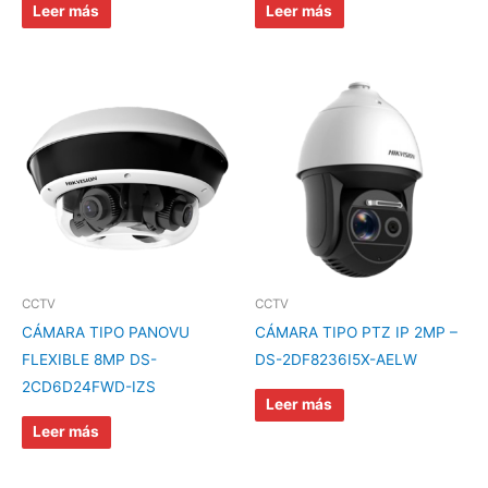
Leer más
Leer más
CCTV
CCTV
CÁMARA TIPO PANOVU
CÁMARA TIPO PTZ IP 2MP –
FLEXIBLE 8MP DS-
DS-2DF8236I5X-AELW
2CD6D24FWD-IZS
Leer más
Leer más