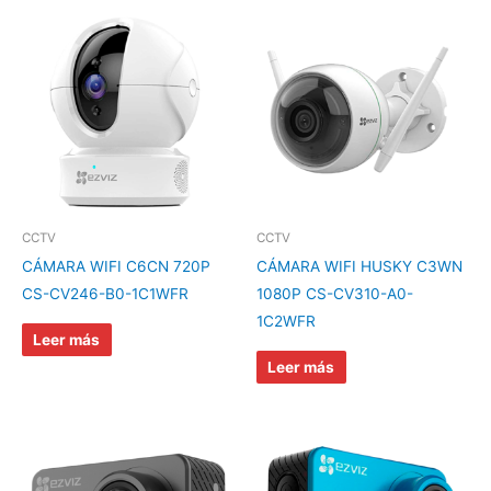
CCTV
CCTV
CÁMARA WIFI C6CN 720P
CÁMARA WIFI HUSKY C3WN
CS-CV246-B0-1C1WFR
1080P CS-CV310-A0-
1C2WFR
Leer más
Leer más