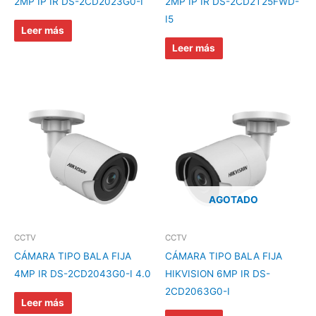
2MP IP IR DS-2CD2023G0-I
2MP IP IR DS-2CD2T25FWD-
I5
Leer más
Leer más
AGOTADO
CCTV
CCTV
CÁMARA TIPO BALA FIJA
CÁMARA TIPO BALA FIJA
4MP IR DS-2CD2043G0-I 4.0
HIKVISION 6MP IR DS-
2CD2063G0-I
Leer más