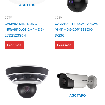
AGOTADO
CCTV
CCTV
CÁMARA MINI DOMO
CÁMARA PTZ 360º PANOVU
INFRARROJOS 2MP – DS-
16MP – DS-2DP1636ZIX-
2CD2523G0-I
D/236
Leer más
Leer más
AGOTADO