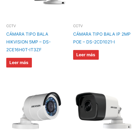
CCTV
CCTV
CÁMARA TIPO BALA
CÁMARA TIPO BALA IP 2MP
HIKVISION 5MP – DS-
POE – DS-2CD1021-I
2CE16H0T-IT3ZF
Leer más
Leer más